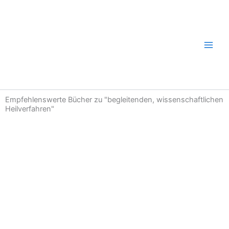
Zum
Inhalt
springen
Empfehlenswerte Bücher zu "begleitenden, wissenschaftlichen
Heilverfahren"